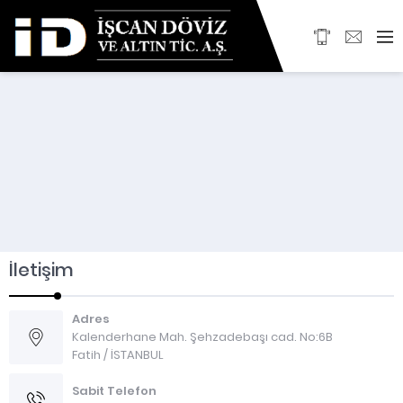
İletişim
Adres
Kalenderhane Mah. Şehzadebaşı cad. No:6B
Fatih / İSTANBUL
Sabit Telefon