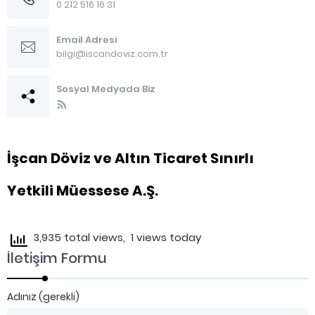
0 212 516 16 31
Email Adresi
bilgi@iscandoviz.com.tr
Sosyal Medyada Biz
İşcan Döviz ve Altın Ticaret Sınırlı
Yetkili Müessese A.Ş.
3,935 total views, 1 views today
İletişim Formu
Adınız (gerekli)