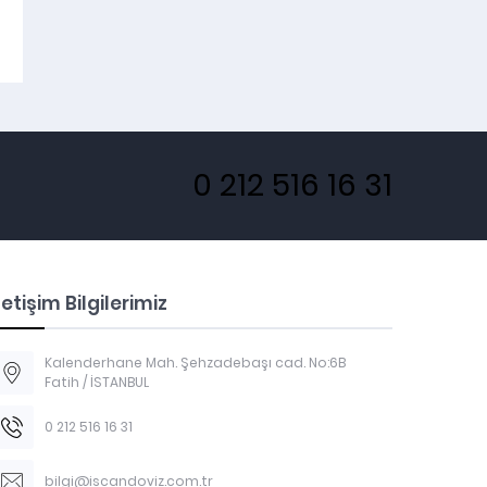
KANADA DOLARI (CAD)
İNGİLİZ STERLİNİ
0 212 516 16 31
letişim Bilgilerimiz
Kalenderhane Mah. Şehzadebaşı cad. No:6B
Fatih / İSTANBUL
0 212 516 16 31
bilgi@iscandoviz.com.tr