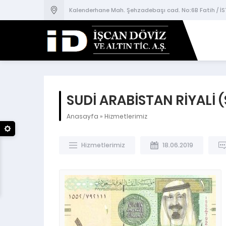
Kalenderhane Mah. Şehzadebaşı cad. No:6B Fatih / İ
SUDİ ARABİSTAN RİYALİ 
Anasayfa
»
Hizmetlerimiz
Hizmetlerimiz
18.06.2019