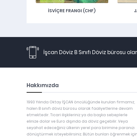
İSVİÇRE FRANGI (CHF)
J
İşcan Döviz B Sınıfı Döviz bürosu ol
Hakkımızda
1993 Yılında Oktay İŞCAN öncülüğünde kurulan firmamız,
halen B sınıfı döviz bürosu olarak faaliyetlerine devam
etmektedir. Ticari ilişkileriniz ya da başka sebeplerle
elinize dolar ve Euro dışında da döviz geçebilir. Veya
seyahat edeceğiniz ülkenin yerel para birimine paranızı
dönüştürmek isteyebilirsiniz. Bütün bunları öğrenmek içi