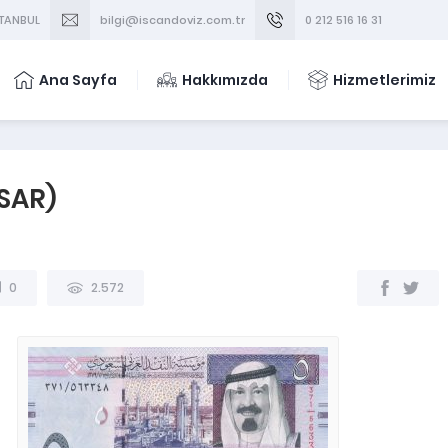
STANBUL
bilgi@iscandoviz.com.tr
0 212 516 16 31
Ana Sayfa
Hakkımızda
Hizmetlerimiz
(SAR)
0
2.572