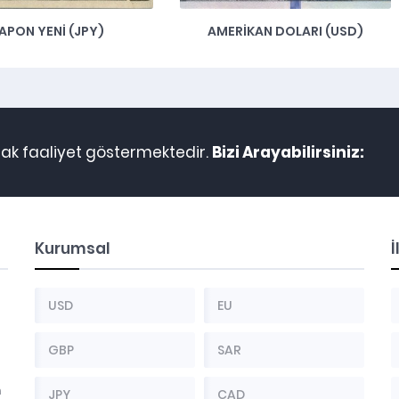
APON YENİ (JPY)
AMERİKAN DOLARI (USD)
arak faaliyet göstermektedir.
Bizi Arayabilirsiniz:
Kurumsal
İ
USD
EU
GBP
SAR
n
JPY
CAD