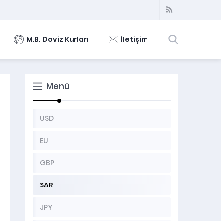
M.B. Döviz Kurları
İletişim
Menü
USD
EU
GBP
SAR
JPY