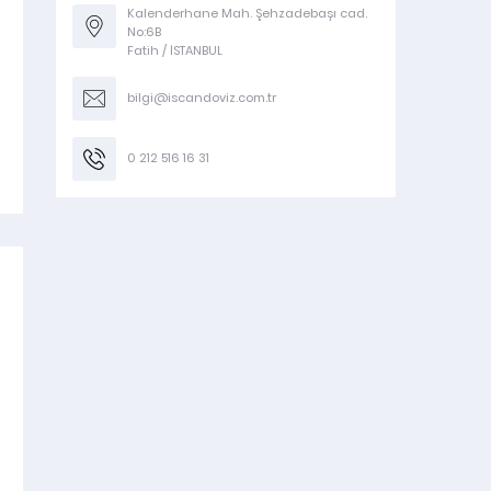
Kalenderhane Mah. Şehzadebaşı cad.
No:6B
Fatih / İSTANBUL
bilgi@iscandoviz.com.tr
0 212 516 16 31